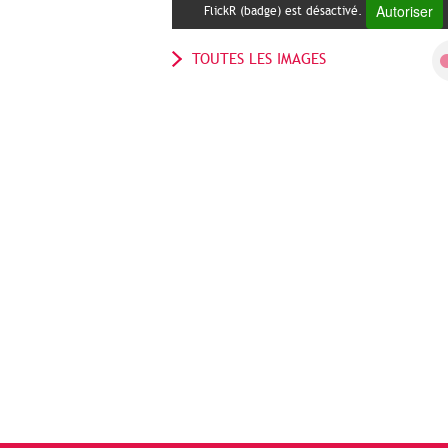
Autoriser
FlickR (badge) est désactivé.
TOUTES LES IMAGES