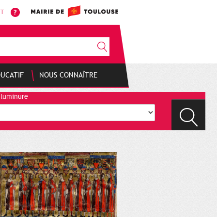
NT
DUCATIF
NOUS CONNAÎTRE
nluminure