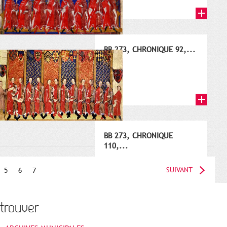
BB 273, CHRONIQUE 92,...
1392
BB 273, CHRONIQUE
110,...
1410
SUIVANT
5
6
7
trouver