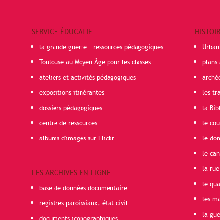
SERVICE ÉDUCATIF
HISTOI
la grande guerre : ressources pédagogiques
Urban
Toulouse au Moyen Âge pour les classes
plans 
ateliers et activités pédagogiques
arché
expositions itinérantes
les t
dossiers pédagogiques
la Bib
centre de ressources
le cou
albums d'images sur Flickr
le do
le can
la rue
LES ARCHIVES EN LIGNE
le qua
base de données documentaire
les ma
registres paroissiaux, état civil
la gu
documents iconographiques