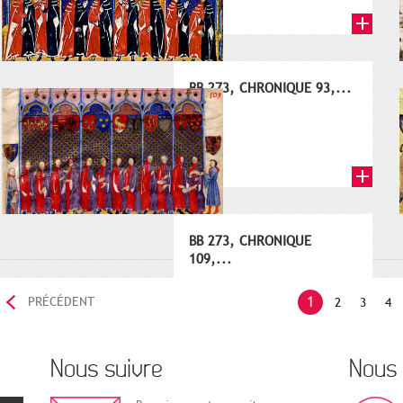
BB 273, CHRONIQUE 93,...
1393
BB 273, CHRONIQUE
109,...
1409
1
PRÉCÉDENT
2
3
4
Nous suivre
Nous 