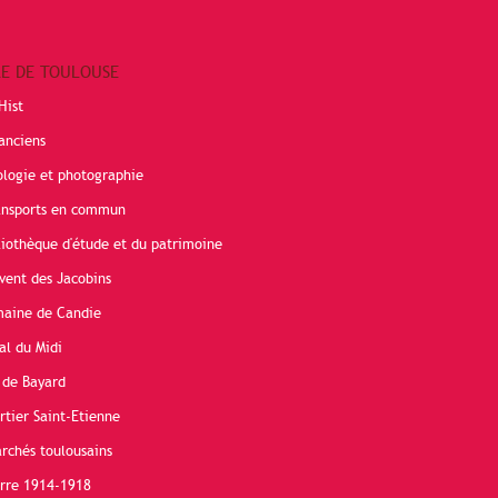
RE DE TOULOUSE
Hist
anciens
ologie et photographie
ransports en commun
liothèque d'étude et du patrimoine
vent des Jacobins
maine de Candie
al du Midi
 de Bayard
rtier Saint-Etienne
rchés toulousains
erre 1914-1918