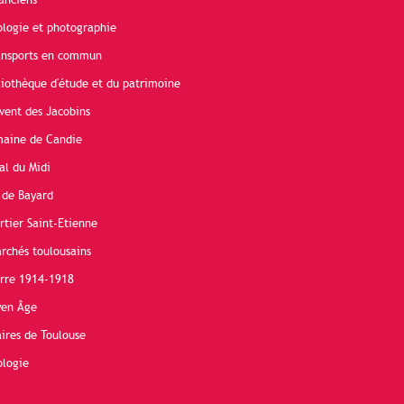
anciens
ologie et photographie
ransports en commun
liothèque d'étude et du patrimoine
vent des Jacobins
maine de Candie
al du Midi
 de Bayard
rtier Saint-Etienne
rchés toulousains
erre 1914-1918
yen Âge
ires de Toulouse
ologie