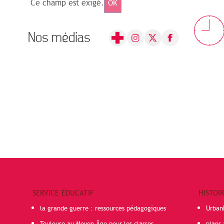
Ce champ est exigé.
OK
Nos médias
SERVICE ÉDUCATIF
HISTOI
la grande guerre : ressources pédagogiques
Urban