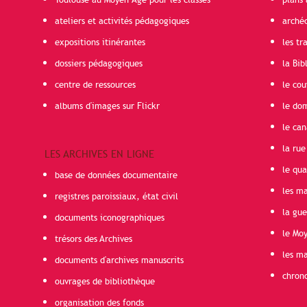
Toulouse au Moyen Âge pour les classes
plans 
ateliers et activités pédagogiques
arché
expositions itinérantes
les t
dossiers pédagogiques
la Bib
centre de ressources
le cou
albums d'images sur Flickr
le do
le can
la rue
LES ARCHIVES EN LIGNE
le qua
base de données documentaire
les ma
registres paroissiaux, état civil
la gu
documents iconographiques
le Mo
trésors des Archives
les ma
documents d'archives manuscrits
chron
ouvrages de bibliothèque
organisation des fonds