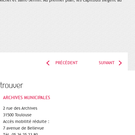
-Michel et saint-Sernin. Au premier plan, les Capitouls siègent au
PRÉCÉDENT
SUIVANT
trouver
ARCHIVES MUNICIPALES
2 rue des Archives
31500 Toulouse
Accès mobilité réduite :
7 avenue de Bellevue
Tél. 05 36 25 23 80