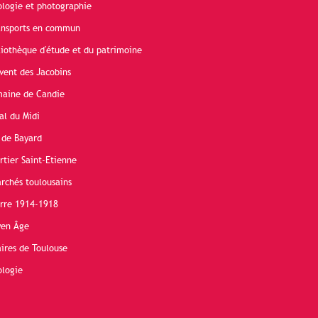
ologie et photographie
ransports en commun
liothèque d'étude et du patrimoine
vent des Jacobins
maine de Candie
al du Midi
 de Bayard
rtier Saint-Etienne
rchés toulousains
erre 1914-1918
yen Âge
ires de Toulouse
ologie