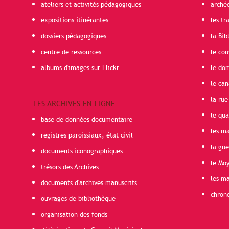
ateliers et activités pédagogiques
arché
expositions itinérantes
les t
dossiers pédagogiques
la Bib
centre de ressources
le cou
albums d'images sur Flickr
le do
le can
la rue
LES ARCHIVES EN LIGNE
le qua
base de données documentaire
les ma
registres paroissiaux, état civil
la gu
documents iconographiques
le Mo
trésors des Archives
les ma
documents d'archives manuscrits
chron
ouvrages de bibliothèque
organisation des fonds