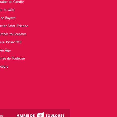
maine de Candie
al du Midi
 de Bayard
rtier Saint-Etienne
rchés toulousains
erre 1914-1918
yen Âge
ires de Toulouse
ologie
es