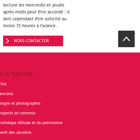
lecture les mercredis et jeudis
après-midis peut être accordé : il
doit cependant être sollicité au
moins 72 heures à l'avance.
NOUS CONTACTER
RE DE TOULOUSE
Hist
anciens
ologie et photographie
ransports en commun
liothèque d'étude et du patrimoine
vent des Jacobins