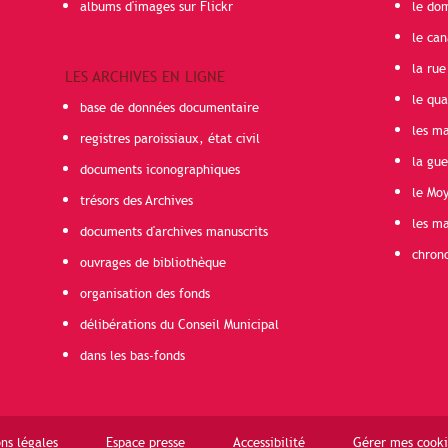
albums d'images sur Flickr
le do
le can
la rue
LES ARCHIVES EN LIGNE
le qua
base de données documentaire
les ma
registres paroissiaux, état civil
la gu
documents iconographiques
le Mo
trésors des Archives
les ma
documents d'archives manuscrits
chron
ouvrages de bibliothèque
organisation des fonds
délibérations du Conseil Municipal
dans les bas-fonds
ns légales
Espace presse
Accessibilité
Gérer mes cooki