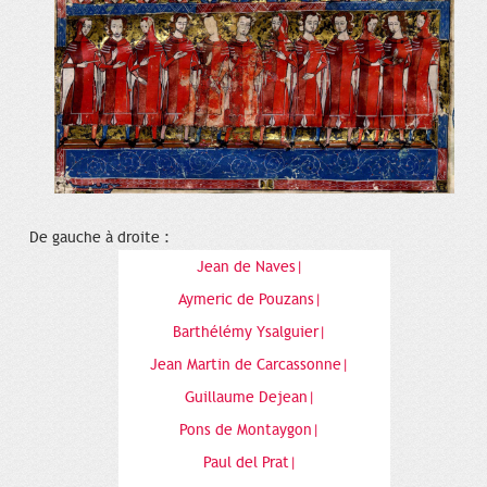
De gauche à droite :
Jean de Naves|
Aymeric de Pouzans|
Barthélémy Ysalguier|
Jean Martin de Carcassonne|
Guillaume Dejean|
Pons de Montaygon|
Paul del Prat|