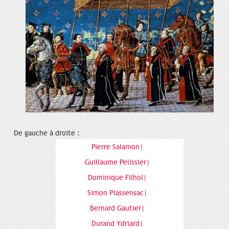
De gauche à droite :
Pierre Salamon|
Guillaume Pelissier|
Dominique Filhol|
Simon Plassensac|
Bernard Gautier|
Durand Ydriard|