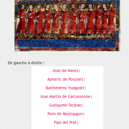
De gauche à droite :
Jean de Naves|
Aymeric de Pouzans|
Barthélémy Ysalguier|
Jean Martin de Carcassonne|
Guillaume Dejean|
Pons de Montaygon|
Paul del Prat|