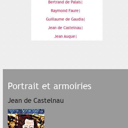
Bertrand de Palais|
Raymond Faure|
Guillaume de Gaudia|
Jean de Castelnau|
Jean Auque|
Portrait et armoiries
Jean de Castelnau