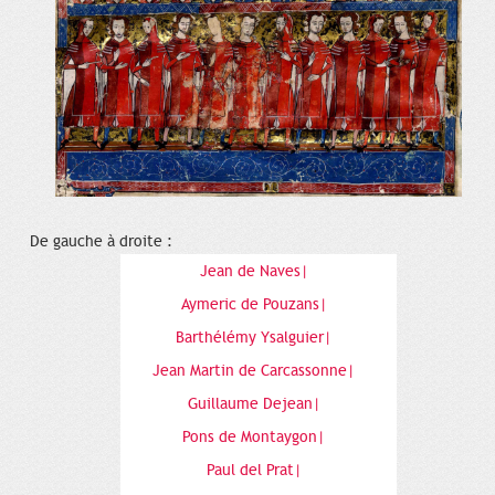
De gauche à droite :
Jean de Naves|
Aymeric de Pouzans|
Barthélémy Ysalguier|
Jean Martin de Carcassonne|
Guillaume Dejean|
Pons de Montaygon|
Paul del Prat|