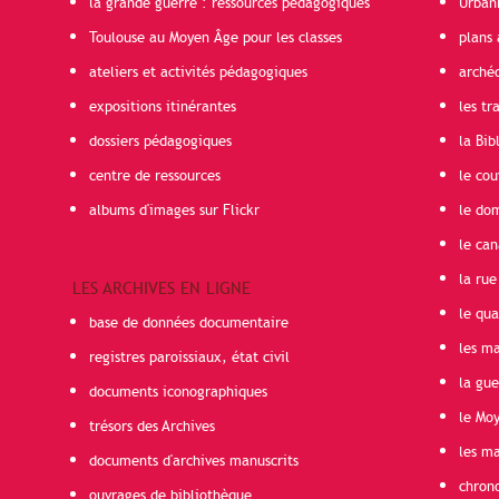
la grande guerre : ressources pédagogiques
Urban
Toulouse au Moyen Âge pour les classes
plans 
ateliers et activités pédagogiques
arché
expositions itinérantes
les t
dossiers pédagogiques
la Bib
centre de ressources
le cou
albums d'images sur Flickr
le do
le can
la rue
LES ARCHIVES EN LIGNE
le qua
base de données documentaire
les ma
registres paroissiaux, état civil
la gu
documents iconographiques
le Mo
trésors des Archives
les ma
documents d'archives manuscrits
chron
ouvrages de bibliothèque