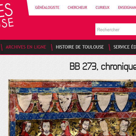
GÉNÉALOGISTE
CHERCHEUR
CURIEUX
ENSEIGNA
ARCHIVES EN LIGNE
HISTOIRE DE TOULOUSE
SERVICE É
BB 273, chroniqu