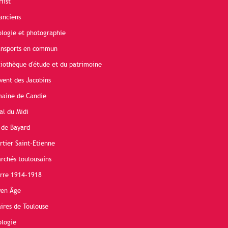
Hist
anciens
ologie et photographie
ransports en commun
liothèque d'étude et du patrimoine
vent des Jacobins
maine de Candie
al du Midi
 de Bayard
rtier Saint-Etienne
rchés toulousains
erre 1914-1918
yen Âge
ires de Toulouse
ologie