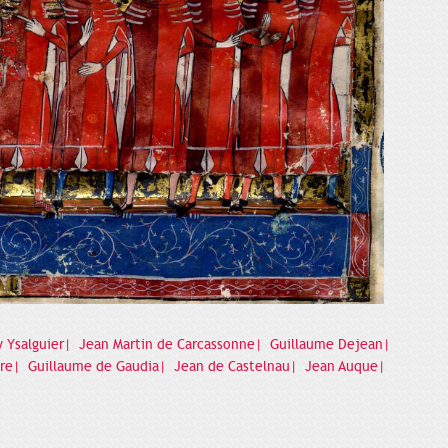
 Ysalguier|
Jean Martin de Carcassonne|
Guillaume Dejean|
ure|
Guillaume de Gaudia|
Jean de Castelnau|
Jean Auque|