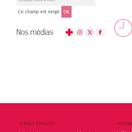
Ce champ est exigé.
OK
Nos médias
SERVICE ÉDUCATIF
HISTOI