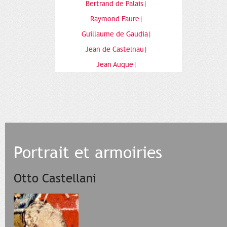
Bertrand de Palais|
Raymond Faure|
Guillaume de Gaudia|
Jean de Castelnau|
Jean Auque|
Portrait et armoiries
Otto Castellani