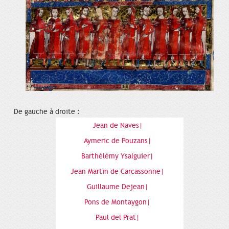
De gauche à droite :
Jean de Naves|
Aymeric de Pouzans|
Barthélémy Ysalguier|
Jean Martin de Carcassonne|
Guillaume Dejean|
Pons de Montaygon|
Paul del Prat|