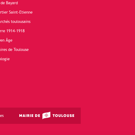
 de Bayard
rtier Saint-Etienne
rchés toulousains
erre 1914-1918
yen Âge
ires de Toulouse
ologie
es