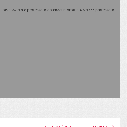
s lois 1367-1368 professeur en chacun droit 1376-1377 professeur