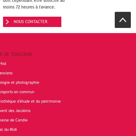
doit cependant être sollicité au
moins 72 heures à l'avance.
NOUS CONTACTER
RE DE TOULOUSE
Hist
anciens
ologie et photographie
ransports en commun
liothèque d'étude et du patrimoine
vent des Jacobins
maine de Candie
al du Midi