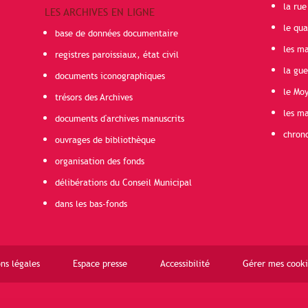
la rue
LES ARCHIVES EN LIGNE
le qua
base de données documentaire
les ma
registres paroissiaux, état civil
la gu
documents iconographiques
le Mo
trésors des Archives
les ma
documents d'archives manuscrits
chron
ouvrages de bibliothèque
organisation des fonds
délibérations du Conseil Municipal
dans les bas-fonds
ns légales
Espace presse
Accessibilité
Gérer mes cooki