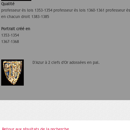
Qualité
professeur ès lois 1353-1354 professeur ès lois 1360-1361 professeur è
en chacun droit 1383-1385
Portrait créé en
1353-1354
1367-1368
D'Azur à 2 clefs d'Or adossées en pal.
Retour aux résultats de la recherche