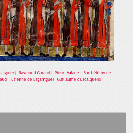
Ysalguier|
Raymond Garaud|
Pierre Valade|
Barthélémy de
raud|
Etienne de Lagarrigue|
Guillaume d'Escalquens|