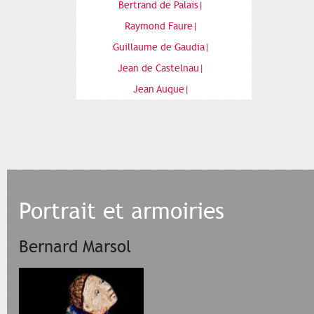
Bertrand de Palais|
Raymond Faure|
Guillaume de Gaudia|
Jean de Castelnau|
Jean Auque|
Portrait et armoiries
Bernard Marsol