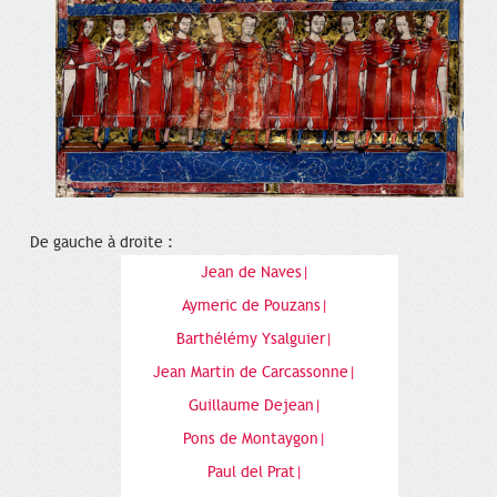
De gauche à droite :
Jean de Naves|
Aymeric de Pouzans|
Barthélémy Ysalguier|
Jean Martin de Carcassonne|
Guillaume Dejean|
Pons de Montaygon|
Paul del Prat|