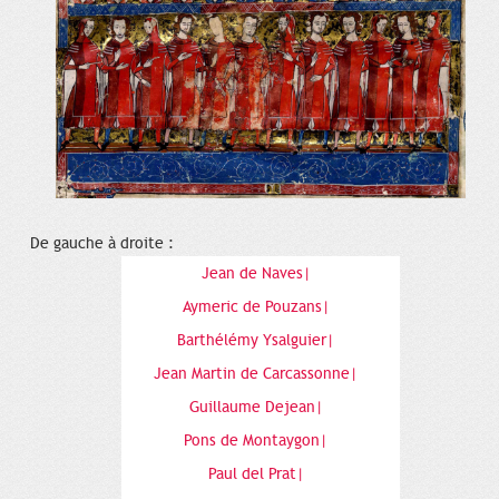
De gauche à droite :
Jean de Naves|
Aymeric de Pouzans|
Barthélémy Ysalguier|
Jean Martin de Carcassonne|
Guillaume Dejean|
Pons de Montaygon|
Paul del Prat|