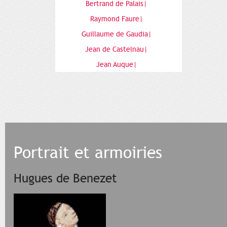
Bertrand de Palais|
Raymond Faure|
Guillaume de Gaudia|
Jean de Castelnau|
Jean Auque|
Portrait et armoiries
Hugues de Benezet