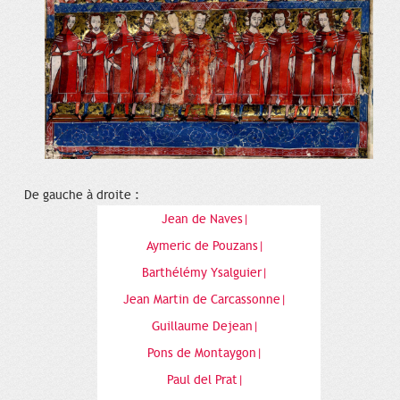
De gauche à droite :
Jean de Naves|
Aymeric de Pouzans|
Barthélémy Ysalguier|
Jean Martin de Carcassonne|
Guillaume Dejean|
Pons de Montaygon|
Paul del Prat|