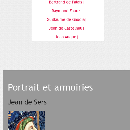
Bertrand de Palais|
Raymond Faure|
Guillaume de Gaudia|
Jean de Castelnau|
Jean Auque|
Portrait et armoiries
Jean de Sers