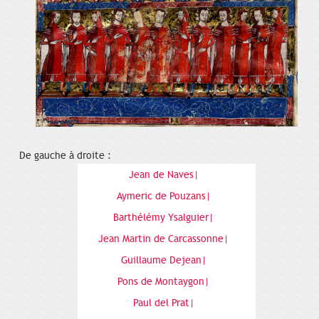
De gauche à droite :
Jean de Naves|
Aymeric de Pouzans|
Barthélémy Ysalguier|
Jean Martin de Carcassonne|
Guillaume Dejean|
Pons de Montaygon|
Paul del Prat|