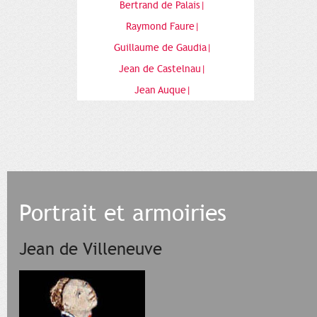
Bertrand de Palais|
Raymond Faure|
Guillaume de Gaudia|
Jean de Castelnau|
Jean Auque|
Portrait et armoiries
Jean de Villeneuve