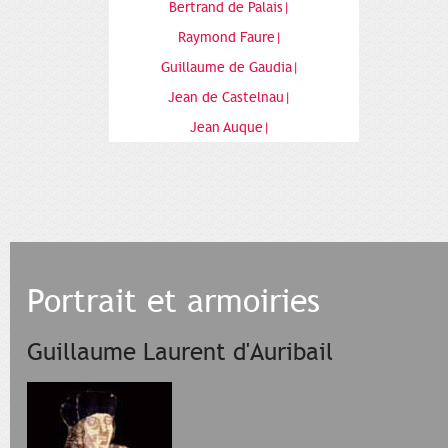
Bertrand de Palais|
Raymond Faure|
Guillaume de Gaudia|
Jean de Castelnau|
Jean Auque|
Portrait et armoiries
Guillaume Laurent d'Auribail