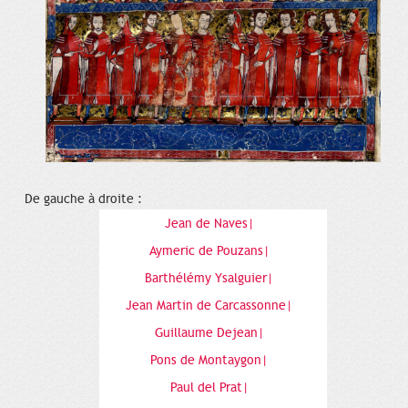
De gauche à droite :
Jean de Naves|
Aymeric de Pouzans|
Barthélémy Ysalguier|
Jean Martin de Carcassonne|
Guillaume Dejean|
Pons de Montaygon|
Paul del Prat|