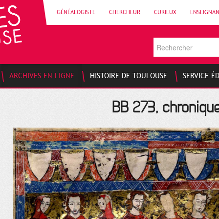
GÉNÉALOGISTE
CHERCHEUR
CURIEUX
ENSEIGNA
ARCHIVES EN LIGNE
HISTOIRE DE TOULOUSE
SERVICE É
BB 273, chroniqu