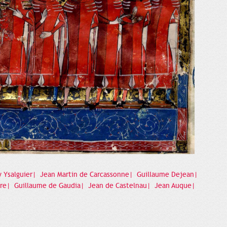
 Ysalguier|
Jean Martin de Carcassonne|
Guillaume Dejean|
ure|
Guillaume de Gaudia|
Jean de Castelnau|
Jean Auque|