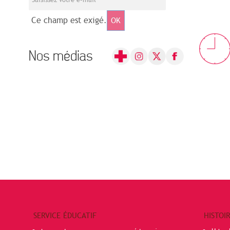
Ce champ est exigé.
OK
Nos médias
SERVICE ÉDUCATIF
HISTOI