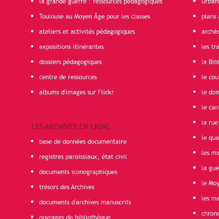
la grande guerre : ressources pédagogiques
Urban
Toulouse au Moyen Âge pour les classes
plans 
ateliers et activités pédagogiques
arché
expositions itinérantes
les t
dossiers pédagogiques
la Bib
centre de ressources
le cou
albums d'images sur Flickr
le do
le can
la rue
LES ARCHIVES EN LIGNE
le qua
base de données documentaire
les ma
registres paroissiaux, état civil
la gu
documents iconographiques
le Mo
trésors des Archives
les ma
documents d'archives manuscrits
chron
ouvrages de bibliothèque