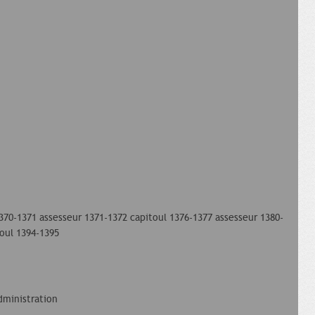
370-1371 assesseur 1371-1372 capitoul 1376-1377 assesseur 1380-
toul 1394-1395
dministration