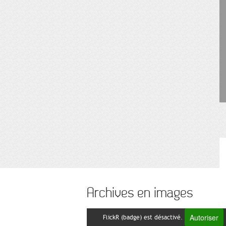
Archives en images
Autoriser
FlickR (badge) est désactivé.