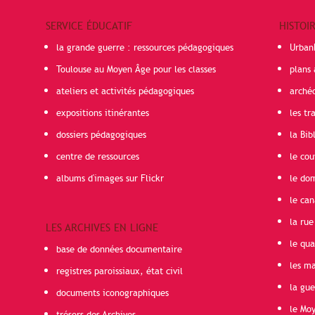
SERVICE ÉDUCATIF
HISTOI
la grande guerre : ressources pédagogiques
Urban
Toulouse au Moyen Âge pour les classes
plans 
ateliers et activités pédagogiques
arché
expositions itinérantes
les t
dossiers pédagogiques
la Bib
centre de ressources
le cou
albums d'images sur Flickr
le do
le can
la rue
LES ARCHIVES EN LIGNE
le qua
base de données documentaire
les ma
registres paroissiaux, état civil
la gu
documents iconographiques
le Mo
trésors des Archives