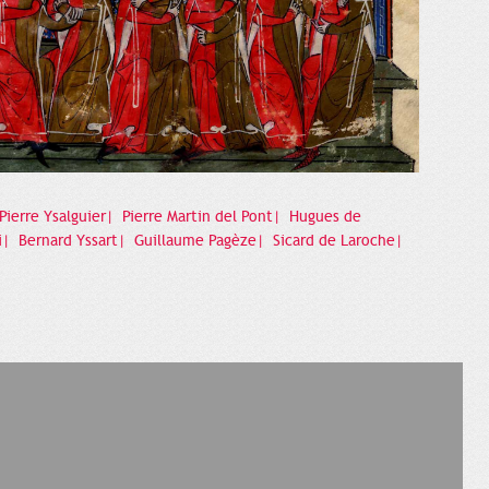
Pierre Ysalguier|
Pierre Martin del Pont|
Hugues de
i|
Bernard Yssart|
Guillaume Pagèze|
Sicard de Laroche|