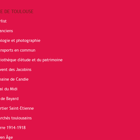
RE DE TOULOUSE
Hist
anciens
ologie et photographie
ransports en commun
liothèque d'étude et du patrimoine
vent des Jacobins
maine de Candie
al du Midi
 de Bayard
rtier Saint-Etienne
rchés toulousains
erre 1914-1918
yen Âge