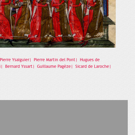
Pierre Ysalguier|
Pierre Martin del Pont|
Hugues de
i|
Bernard Yssart|
Guillaume Pagèze|
Sicard de Laroche|