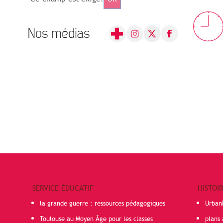
Nos médias
SERVICE ÉDUCATIF
HISTOI
la grande guerre : ressources pédagogiques
Urban
Toulouse au Moyen Âge pour les classes
plans 