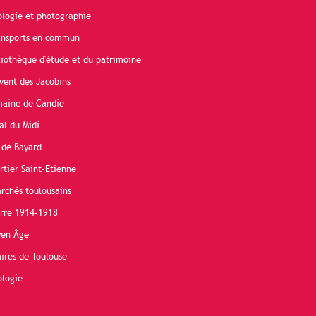
ologie et photographie
ransports en commun
liothèque d'étude et du patrimoine
vent des Jacobins
maine de Candie
al du Midi
 de Bayard
rtier Saint-Etienne
rchés toulousains
erre 1914-1918
yen Âge
ires de Toulouse
ologie