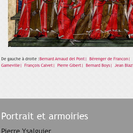
De gauche à droite :
Bernard Arnaud del Pont|
Bérenger de Francon|
Gameville|
François Calvet|
Pierre Gibert|
Bernard Boys|
Jean Blaz
Portrait et armoiries
Pierre Ysalguier