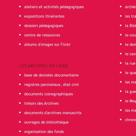
ateliers et activités pédagogiques
arché
expositions itinérantes
les t
dossiers pédagogiques
la Bib
centre de ressources
le cou
albums d'images sur Flickr
le do
le can
la rue
LES ARCHIVES EN LIGNE
le qua
base de données documentaire
les ma
registres paroissiaux, état civil
la gu
documents iconographiques
le Mo
trésors des Archives
les ma
documents d'archives manuscrits
chron
ouvrages de bibliothèque
organisation des fonds