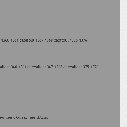
l 1360-1361 capitoul 1367-1368 capitoul 1375-1376
lier 1360-1361 chevalier 1367-1368 chevalier 1375-1376
euillée d'Or, racinée d'Azur.