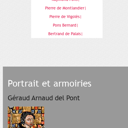
Pierre de Montlandier|
Pierre de Vigolès|
Pons Bernard|
Bertrand de Palais|
Portrait et armoiries
Géraud Arnaud del Pont