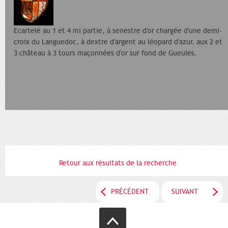
Ecartelé au 1 et 4 mi partie, à senestre d'or chargée d'une demi-
croix du Languedoc, à dextre d'argent au léopard d'azur. aux 2 et
3 château à 3 tours maçonnées d'or sur fond de Gueules.
Retour aux résultats de la recherche
PRÉCÉDENT
SUIVANT