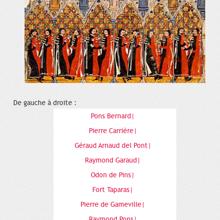
De gauche à droite :
Pons Bernard|
Pierre Carrière|
Géraud Arnaud del Pont|
Raymond Garaud|
Odon de Pins|
Fort Taparas|
Pierre de Gameville|
Raymond Pons|