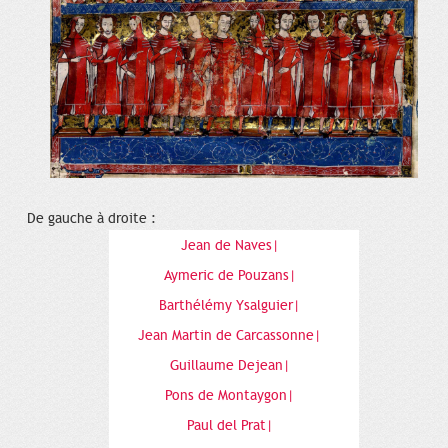
De gauche à droite :
Jean de Naves|
Aymeric de Pouzans|
Barthélémy Ysalguier|
Jean Martin de Carcassonne|
Guillaume Dejean|
Pons de Montaygon|
Paul del Prat|