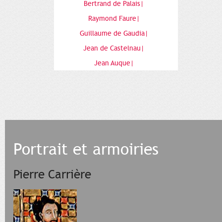
Bertrand de Palais|
Raymond Faure|
Guillaume de Gaudia|
Jean de Castelnau|
Jean Auque|
Portrait et armoiries
Pierre Carrière