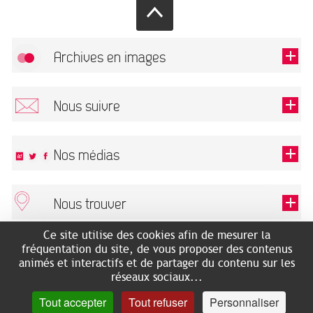
Archives en images
Autoriser
FlickR (badge) est désactivé.
Nous suivre
TOUTES LES IMAGES
Renseigner votre email pour recevoir notre lettre d'information.
Nos médias
Nous trouver
Ce champ est exigé.
OK
Ce site utilise des cookies afin de mesurer la
ARCHIVES MUNICIPALES
RECHERCHES GÉNÉALOGIQUES
fréquentation du site, de vous proposer des contenus
2 rue des Archives
NOUS CONNAÎTRE
animés et interactifs et de partager du contenu sur les
SERVICE ÉDUCATIF
31500 Toulouse
réseaux sociaux...
LES ARCHIVES EN LIGNE
Accès mobilité réduite :
Tout accepter
Tout refuser
Personnaliser
HISTOIRE DE TOULOUSE
7 avenue de Bellevue