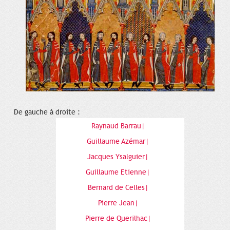
De gauche à droite :
Raynaud Barrau|
Guillaume Azémar|
Jacques Ysalguier|
Guillaume Etienne|
Bernard de Celles|
Pierre Jean|
Pierre de Querilhac|