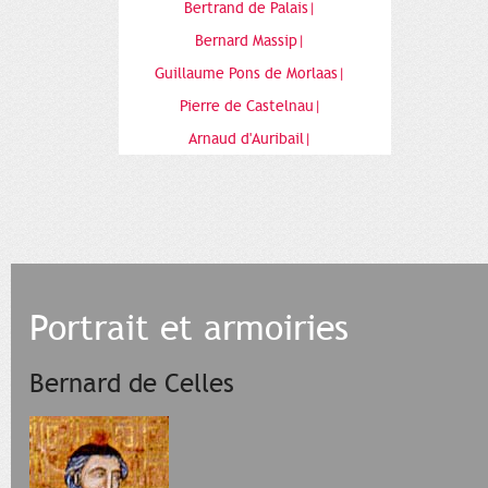
Bertrand de Palais|
Bernard Massip|
Guillaume Pons de Morlaas|
Pierre de Castelnau|
Arnaud d'Auribail|
Portrait et armoiries
Bernard de Celles