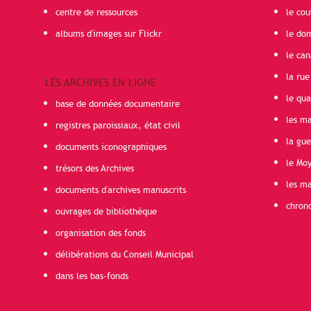
centre de ressources
le cou
albums d'images sur Flickr
le do
le can
la rue
LES ARCHIVES EN LIGNE
le qua
base de données documentaire
les ma
registres paroissiaux, état civil
la gu
documents iconographiques
le Mo
trésors des Archives
les ma
documents d'archives manuscrits
chron
ouvrages de bibliothèque
organisation des fonds
délibérations du Conseil Municipal
dans les bas-fonds