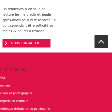
Un rendez-vous en salle de
lecture les mercredis et jeudis
après-midis peut être accordé : il
doit cependant être sollicité au
moins 72 heures à l'avance.
NOUS CONTACTER
RE DE TOULOUSE
Hist
anciens
ologie et photographie
ransports en commun
liothèque d'étude et du patrimoine