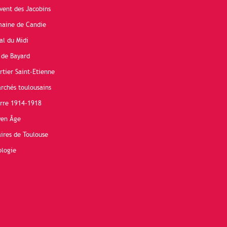
vent des Jacobins
maine de Candie
al du Midi
 de Bayard
rtier Saint-Etienne
rchés toulousains
erre 1914-1918
yen Âge
ires de Toulouse
ologie