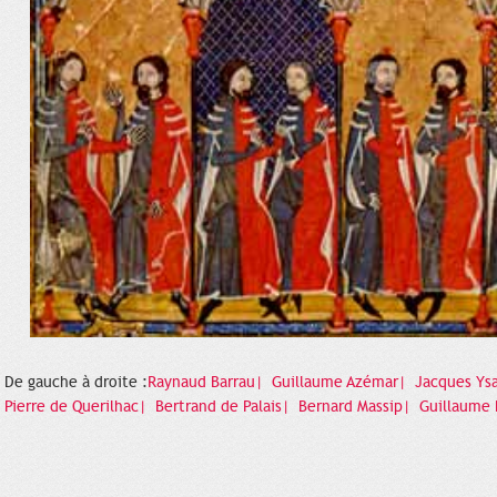
De gauche à droite :
Raynaud Barrau|
Guillaume Azémar|
Jacques Ys
Pierre de Querilhac|
Bertrand de Palais|
Bernard Massip|
Guillaume 