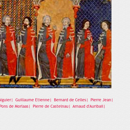
alguier|
Guillaume Etienne|
Bernard de Celles|
Pierre Jean|
Pons de Morlaas|
Pierre de Castelnau|
Arnaud d'Auribail|