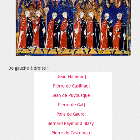
De gauche à droite :
Jean Flamenc|
Pierre de Casilhac|
Jean de Puybusque|
Pierre de Gal|
Pons de Gaure|
Bernard Raymond Blazy|
Pierre de Castelnau|