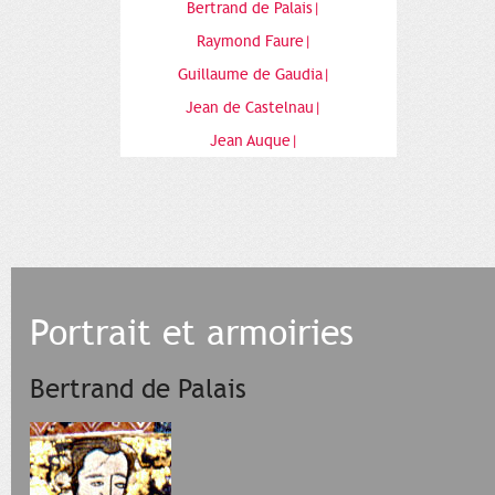
Bertrand de Palais|
Raymond Faure|
Guillaume de Gaudia|
Jean de Castelnau|
Jean Auque|
Portrait et armoiries
Bertrand de Palais