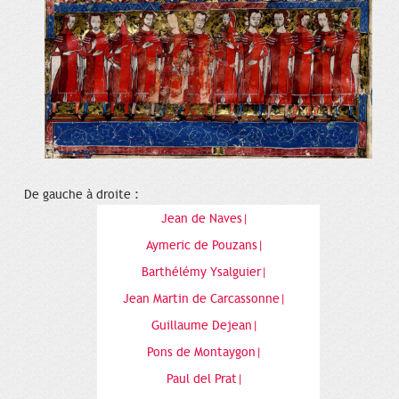
De gauche à droite :
Jean de Naves|
Aymeric de Pouzans|
Barthélémy Ysalguier|
Jean Martin de Carcassonne|
Guillaume Dejean|
Pons de Montaygon|
Paul del Prat|