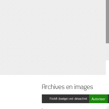
Archives en images
Autoriser
FlickR (badge) est désactivé.