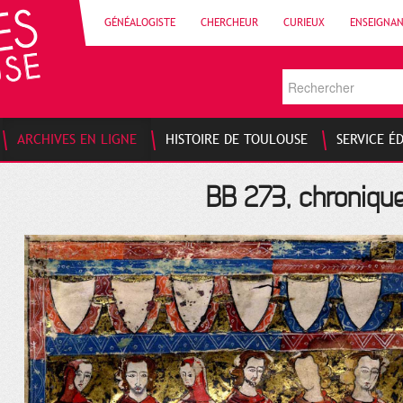
GÉNÉALOGISTE
CHERCHEUR
CURIEUX
ENSEIGNA
ARCHIVES EN LIGNE
HISTOIRE DE TOULOUSE
SERVICE É
BB 273, chroniqu