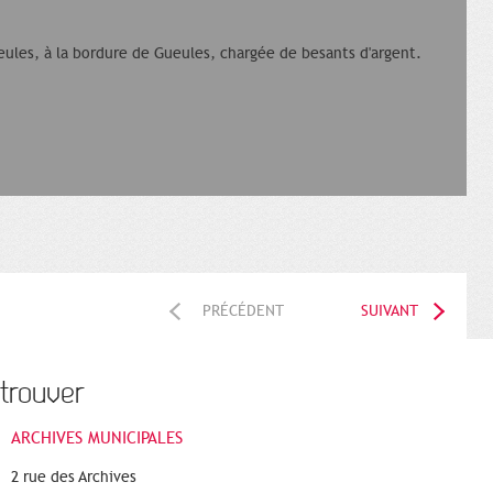
ueules, à la bordure de Gueules, chargée de besants d'argent.
PRÉCÉDENT
SUIVANT
trouver
ARCHIVES MUNICIPALES
2 rue des Archives