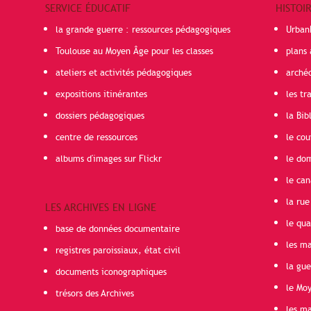
SERVICE ÉDUCATIF
HISTOI
la grande guerre : ressources pédagogiques
Urban
Toulouse au Moyen Âge pour les classes
plans 
ateliers et activités pédagogiques
arché
expositions itinérantes
les t
dossiers pédagogiques
la Bib
centre de ressources
le cou
albums d'images sur Flickr
le do
le can
la rue
LES ARCHIVES EN LIGNE
le qua
base de données documentaire
les ma
registres paroissiaux, état civil
la gu
documents iconographiques
le Mo
trésors des Archives
les ma