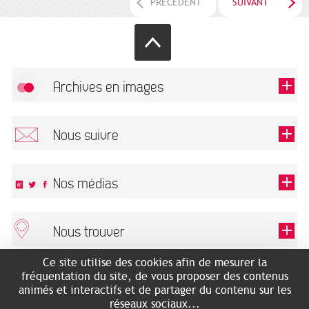
PRÉCÉDENT
SUIVANT
Archives en images
Autoriser
FlickR (badge) est désactivé.
Nous suivre
TOUTES LES IMAGES
Renseigner votre email pour recevoir notre lettre d'information.
Nos médias
Nous trouver
Ce champ est exigé.
OK
Ce site utilise des cookies afin de mesurer la
ARCHIVES MUNICIPALES
RECHERCHES GÉNÉALOGIQUES
fréquentation du site, de vous proposer des contenus
2 rue des Archives
NOUS CONNAÎTRE
animés et interactifs et de partager du contenu sur les
SERVICE ÉDUCATIF
31500 Toulouse
réseaux sociaux...