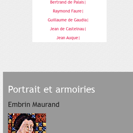
Bertrand de Palais|
Raymond Faure|
Guillaume de Gaudia|
Jean de Castelnau|
Jean Auque|
Portrait et armoiries
Embrin Maurand