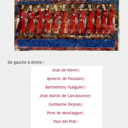
De gauche à droite :
Jean de Naves|
Aymeric de Pouzans|
Barthélémy Ysalguier|
Jean Martin de Carcassonne|
Guillaume Dejean|
Pons de Montaygon|
Paul del Prat|