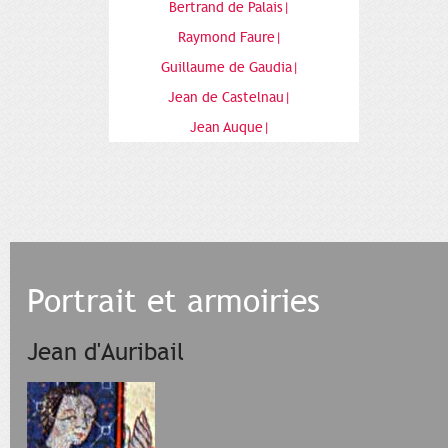
Bertrand de Palais|
Raymond Faure|
Guillaume de Gaudia|
Jean de Castelnau|
Jean Auque|
Portrait et armoiries
Jean d'Auribail