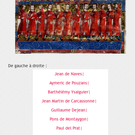
De gauche à droite :
Jean de Naves|
Aymeric de Pouzans|
Barthélémy Ysalguier|
Jean Martin de Carcassonne|
Guillaume Dejean|
Pons de Montaygon|
Paul del Prat|