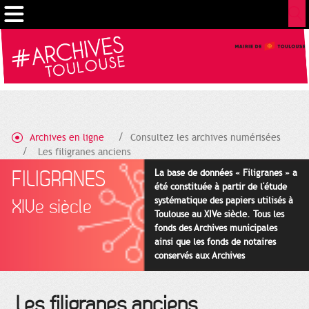
Gestion de vos préférences sur les cookies
Archives en ligne
Consultez les archives numérisées
Les filigranes anciens
FILIGRANES
La base de données « Filigranes » a
été constituée à partir de l'étude
systématique des papiers utilisés à
XIVe siècle
Toulouse au XIVe siècle. Tous les
fonds des Archives municipales
ainsi que les fonds de notaires
conservés aux Archives
départementales pour cette
période ont été utilisés en priorité.
Les filigranes anciens