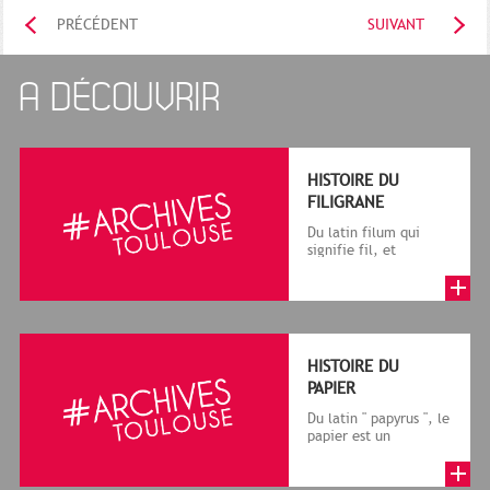
PRÉCÉDENT
SUIVANT
A DÉCOUVRIR
HISTOIRE DU
FILIGRANE
Du latin filum qui
signifie fil, et
granum, grain, le
terme désigne, dans
le cadre de la f...
HISTOIRE DU
PAPIER
Du latin " papyrus ", le
papier est un
matériau fabriqué
avec des fibres
végétales réduite...