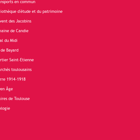
ransports en commun
liothèque d'étude et du patrimoine
vent des Jacobins
maine de Candie
al du Midi
 de Bayard
rtier Saint-Etienne
rchés toulousains
erre 1914-1918
yen Âge
ires de Toulouse
ologie