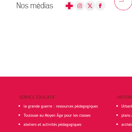
Nos médias
SERVICE ÉDUCATIF
HISTOI
la grande guerre : ressources pédagogiques
Urban
Toulouse au Moyen Âge pour les classes
plans 
ateliers et activités pédagogiques
arché