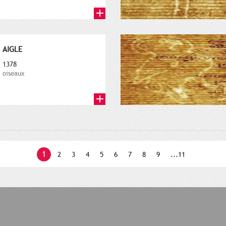
AIGLE
1378
oiseaux
1
2
3
4
5
6
7
8
9
...11