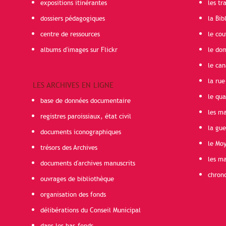
expositions itinérantes
les t
dossiers pédagogiques
la Bib
centre de ressources
le cou
albums d'images sur Flickr
le do
le can
la rue
LES ARCHIVES EN LIGNE
le qua
base de données documentaire
les ma
registres paroissiaux, état civil
la gu
documents iconographiques
le Mo
trésors des Archives
les ma
documents d'archives manuscrits
chron
ouvrages de bibliothèque
organisation des fonds
délibérations du Conseil Municipal