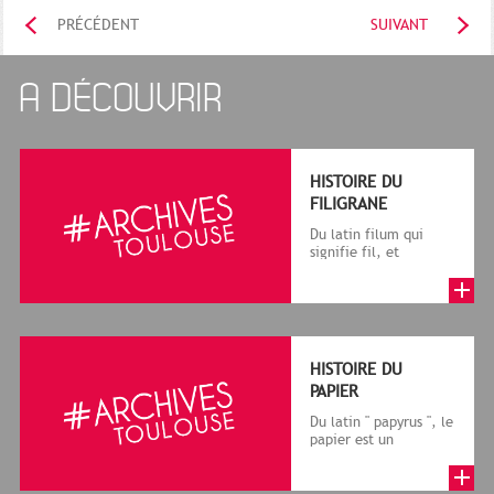
PRÉCÉDENT
SUIVANT
A DÉCOUVRIR
HISTOIRE DU
FILIGRANE
Du latin filum qui
signifie fil, et
granum, grain, le
terme désigne, dans
le cadre de la f...
HISTOIRE DU
PAPIER
Du latin " papyrus ", le
papier est un
matériau fabriqué
avec des fibres
végétales réduite...