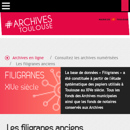
Gestion de vos préférences sur les cookies
Archives en ligne
Consultez les archives numérisées
Les filigranes anciens
FILIGRANES
La base de données « Filigranes » a
été constituée à partir de l'étude
systématique des papiers utilisés à
XIVe siècle
Toulouse au XIVe siècle. Tous les
fonds des Archives municipales
ainsi que les fonds de notaires
conservés aux Archives
départementales pour cette
période ont été utilisés en priorité.
Les filigranes anciens