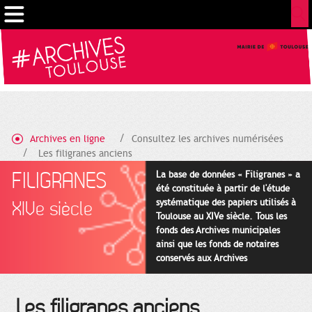
Gestion de vos préférences sur les cookies
Archives en ligne
Consultez les archives numérisées
Les filigranes anciens
FILIGRANES
La base de données « Filigranes » a
été constituée à partir de l'étude
systématique des papiers utilisés à
XIVe siècle
Toulouse au XIVe siècle. Tous les
fonds des Archives municipales
ainsi que les fonds de notaires
conservés aux Archives
départementales pour cette
période ont été utilisés en priorité.
Les filigranes anciens