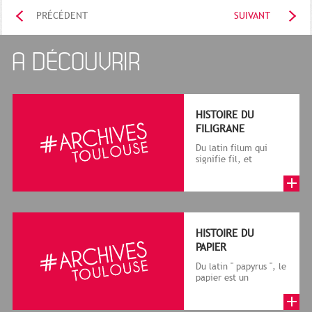
PRÉCÉDENT
SUIVANT
A DÉCOUVRIR
HISTOIRE DU
FILIGRANE
Du latin filum qui
signifie fil, et
granum, grain, le
terme désigne, dans
le cadre de la f...
HISTOIRE DU
PAPIER
Du latin " papyrus ", le
papier est un
matériau fabriqué
avec des fibres
végétales réduite...