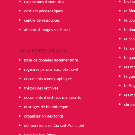
expositions itinérantes
les t
dossiers pédagogiques
la Bib
centre de ressources
le cou
albums d'images sur Flickr
le do
le can
la rue
LES ARCHIVES EN LIGNE
le qua
base de données documentaire
les ma
registres paroissiaux, état civil
la gu
documents iconographiques
le Mo
trésors des Archives
les ma
documents d'archives manuscrits
chron
ouvrages de bibliothèque
organisation des fonds
délibérations du Conseil Municipal