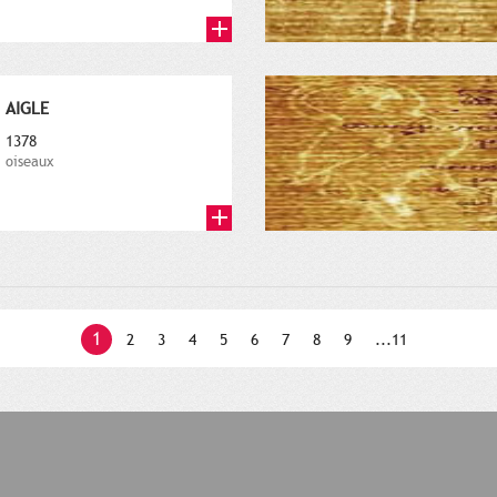
AIGLE
1378
oiseaux
1
2
3
4
5
6
7
8
9
...11