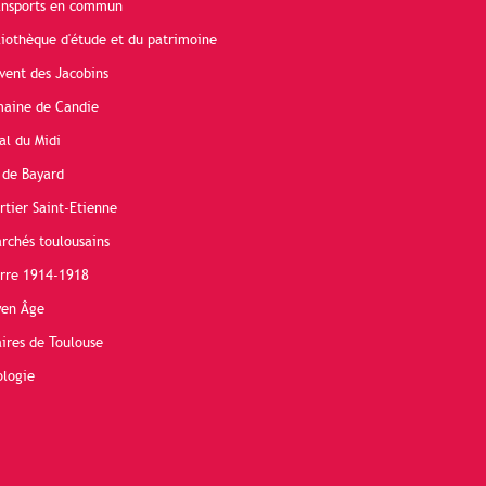
ransports en commun
liothèque d'étude et du patrimoine
vent des Jacobins
maine de Candie
al du Midi
 de Bayard
rtier Saint-Etienne
rchés toulousains
erre 1914-1918
yen Âge
ires de Toulouse
ologie