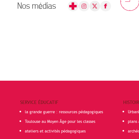
Nos médias
SERVICE ÉDUCATIF
HISTOI
la grande guerre : ressources pédagogiques
Urban
Toulouse au Moyen Âge pour les classes
plans 
ateliers et activités pédagogiques
arché