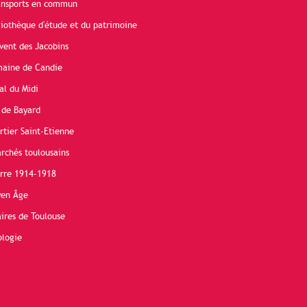
ransports en commun
liothèque d'étude et du patrimoine
vent des Jacobins
maine de Candie
al du Midi
 de Bayard
rtier Saint-Etienne
rchés toulousains
erre 1914-1918
yen Âge
ires de Toulouse
ologie