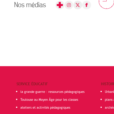
Nos médias
SERVICE ÉDUCATIF
HISTOI
la grande guerre : ressources pédagogiques
Urban
Toulouse au Moyen Âge pour les classes
plans 
ateliers et activités pédagogiques
arché