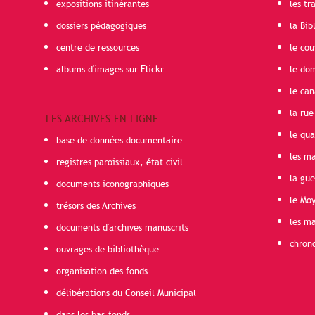
expositions itinérantes
les t
dossiers pédagogiques
la Bib
centre de ressources
le cou
albums d'images sur Flickr
le do
le can
la rue
LES ARCHIVES EN LIGNE
le qua
base de données documentaire
les ma
registres paroissiaux, état civil
la gu
documents iconographiques
le Mo
trésors des Archives
les ma
documents d'archives manuscrits
chron
ouvrages de bibliothèque
organisation des fonds
délibérations du Conseil Municipal