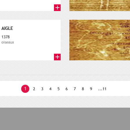
AIGLE
1378
oiseaux
1
2
3
4
5
6
7
8
9
...11