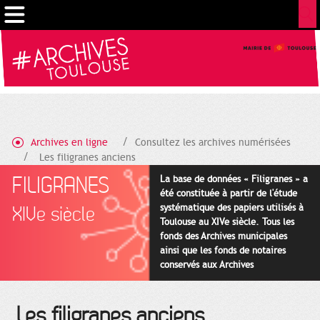
Gestion de vos préférences sur les cookies
Archives en ligne
Consultez les archives numérisées
Les filigranes anciens
FILIGRANES
La base de données « Filigranes » a
été constituée à partir de l'étude
systématique des papiers utilisés à
XIVe siècle
Toulouse au XIVe siècle. Tous les
fonds des Archives municipales
ainsi que les fonds de notaires
conservés aux Archives
départementales pour cette
période ont été utilisés en priorité.
Les filigranes anciens