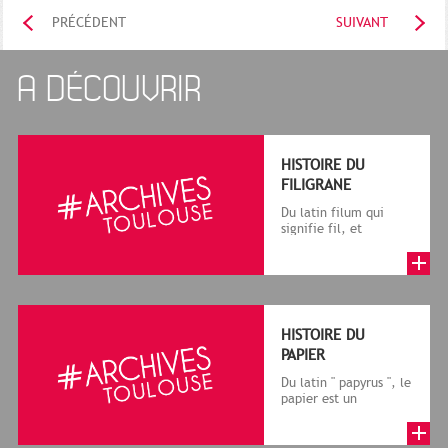
PRÉCÉDENT
SUIVANT
A DÉCOUVRIR
HISTOIRE DU
FILIGRANE
Du latin filum qui
signifie fil, et
granum, grain, le
terme désigne, dans
le cadre de la f...
HISTOIRE DU
PAPIER
Du latin " papyrus ", le
papier est un
matériau fabriqué
avec des fibres
végétales réduite...