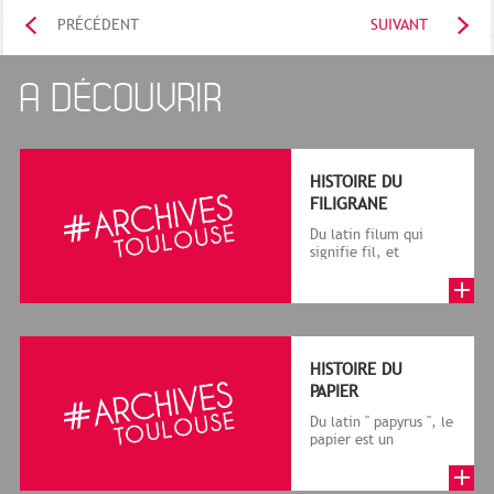
PRÉCÉDENT
SUIVANT
A DÉCOUVRIR
HISTOIRE DU
FILIGRANE
Du latin filum qui
signifie fil, et
granum, grain, le
terme désigne, dans
le cadre de la f...
HISTOIRE DU
PAPIER
Du latin " papyrus ", le
papier est un
matériau fabriqué
avec des fibres
végétales réduite...