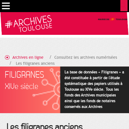
Gestion de vos préférences sur les cookies
Archives en ligne
Consultez les archives numérisées
Les filigranes anciens
FILIGRANES
La base de données « Filigranes » a
été constituée à partir de l'étude
systématique des papiers utilisés à
XIVe siècle
Toulouse au XIVe siècle. Tous les
fonds des Archives municipales
ainsi que les fonds de notaires
conservés aux Archives
départementales pour cette
période ont été utilisés en priorité.
Les filigranes anciens