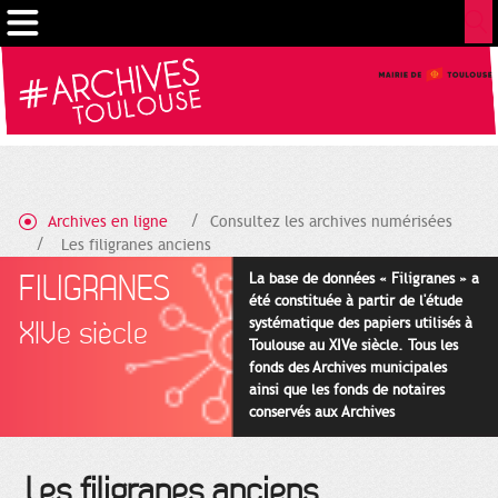
Gestion de vos préférences sur les cookies
Archives en ligne
Consultez les archives numérisées
Les filigranes anciens
FILIGRANES
La base de données « Filigranes » a
été constituée à partir de l'étude
systématique des papiers utilisés à
XIVe siècle
Toulouse au XIVe siècle. Tous les
fonds des Archives municipales
ainsi que les fonds de notaires
conservés aux Archives
départementales pour cette
période ont été utilisés en priorité.
Les filigranes anciens