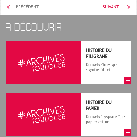
PRÉCÉDENT
SUIVANT
A DÉCOUVRIR
HISTOIRE DU
FILIGRANE
Du latin filum qui
signifie fil, et
granum, grain, le
terme désigne, dans
le cadre de la f...
HISTOIRE DU
PAPIER
Du latin " papyrus ", le
papier est un
matériau fabriqué
avec des fibres
végétales réduite...