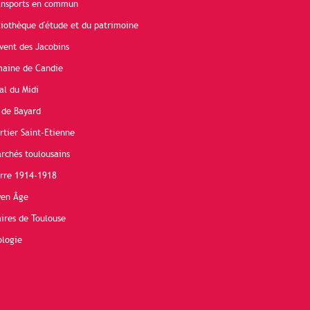
ransports en commun
liothèque d'étude et du patrimoine
vent des Jacobins
maine de Candie
al du Midi
 de Bayard
rtier Saint-Etienne
rchés toulousains
erre 1914-1918
yen Âge
ires de Toulouse
ologie