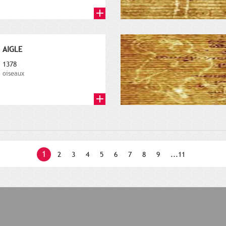
AIGLE
1378
oiseaux
1
2
3
4
5
6
7
8
9
...11