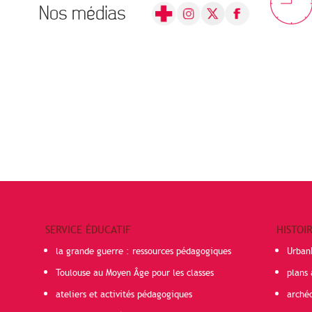
Nos médias
SERVICE ÉDUCATIF
HISTOI
la grande guerre : ressources pédagogiques
Urban
Toulouse au Moyen Âge pour les classes
plans 
ateliers et activités pédagogiques
arché