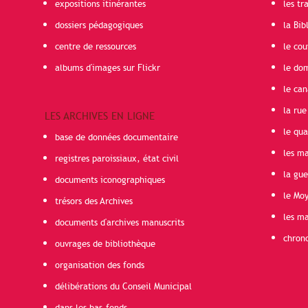
expositions itinérantes
les t
dossiers pédagogiques
la Bib
centre de ressources
le cou
albums d'images sur Flickr
le do
le can
la rue
LES ARCHIVES EN LIGNE
le qua
base de données documentaire
les ma
registres paroissiaux, état civil
la gu
documents iconographiques
le Mo
trésors des Archives
les ma
documents d'archives manuscrits
chron
ouvrages de bibliothèque
organisation des fonds
délibérations du Conseil Municipal