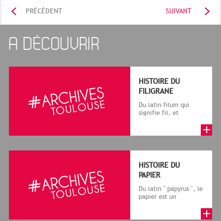
PRÉCÉDENT
SUIVANT
A DÉCOUVRIR
HISTOIRE DU
FILIGRANE
Du latin filum qui
signifie fil, et
granum, grain, le
terme désigne, dans
le cadre de la f...
HISTOIRE DU
PAPIER
Du latin " papyrus ", le
papier est un
matériau fabriqué
avec des fibres
végétales réduite...