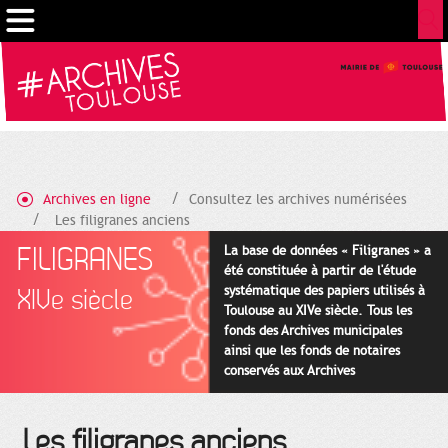
Gestion de vos préférences sur les cookies
Archives en ligne
Consultez les archives numérisées
Les filigranes anciens
FILIGRANES
La base de données « Filigranes » a
été constituée à partir de l'étude
systématique des papiers utilisés à
XIVe siècle
Toulouse au XIVe siècle. Tous les
fonds des Archives municipales
ainsi que les fonds de notaires
conservés aux Archives
départementales pour cette
période ont été utilisés en priorité.
Les filigranes anciens