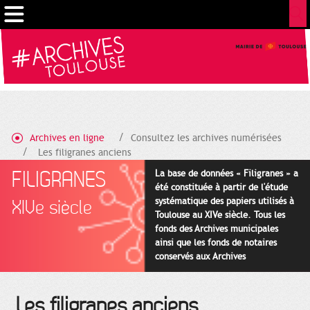
Gestion de vos préférences sur les cookies
Archives en ligne
Consultez les archives numérisées
Les filigranes anciens
FILIGRANES
La base de données « Filigranes » a
été constituée à partir de l'étude
systématique des papiers utilisés à
XIVe siècle
Toulouse au XIVe siècle. Tous les
fonds des Archives municipales
ainsi que les fonds de notaires
conservés aux Archives
départementales pour cette
période ont été utilisés en priorité.
Les filigranes anciens