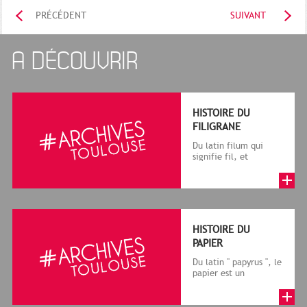
PRÉCÉDENT
SUIVANT
A DÉCOUVRIR
HISTOIRE DU
FILIGRANE
Du latin filum qui
signifie fil, et
granum, grain, le
terme désigne, dans
le cadre de la f...
HISTOIRE DU
PAPIER
Du latin " papyrus ", le
papier est un
matériau fabriqué
avec des fibres
végétales réduite...