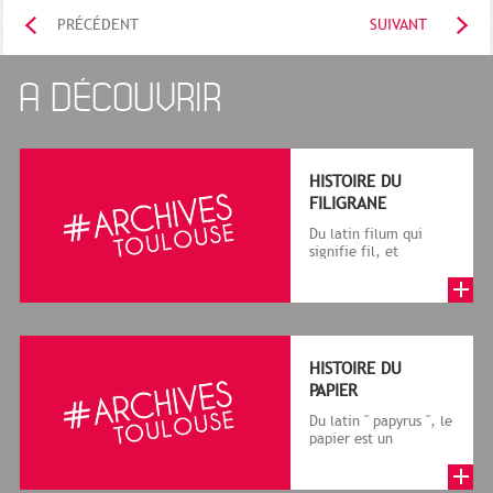
PRÉCÉDENT
SUIVANT
A DÉCOUVRIR
HISTOIRE DU
FILIGRANE
Du latin filum qui
signifie fil, et
granum, grain, le
terme désigne, dans
le cadre de la f...
HISTOIRE DU
PAPIER
Du latin " papyrus ", le
papier est un
matériau fabriqué
avec des fibres
végétales réduite...