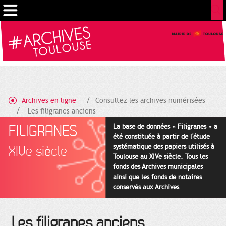
Gestion de vos préférences sur les cookies
Archives en ligne
Consultez les archives numérisées
Les filigranes anciens
FILIGRANES
La base de données « Filigranes » a
été constituée à partir de l'étude
systématique des papiers utilisés à
XIVe siècle
Toulouse au XIVe siècle. Tous les
fonds des Archives municipales
ainsi que les fonds de notaires
conservés aux Archives
départementales pour cette
période ont été utilisés en priorité.
Les filigranes anciens