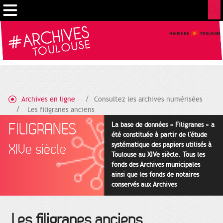
Gestion de vos préférences sur les cookies
Archives en ligne
Consultez les archives numérisées
Les filigranes anciens
FILIGRANES
La base de données « Filigranes » a
été constituée à partir de l'étude
systématique des papiers utilisés à
XIVe siècle
Toulouse au XIVe siècle. Tous les
fonds des Archives municipales
ainsi que les fonds de notaires
conservés aux Archives
départementales pour cette
période ont été utilisés en priorité.
Les filigranes anciens