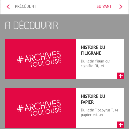
PRÉCÉDENT
SUIVANT
A DÉCOUVRIR
HISTOIRE DU
FILIGRANE
Du latin filum qui
signifie fil, et
granum, grain, le
terme désigne, dans
le cadre de la f...
HISTOIRE DU
PAPIER
Du latin " papyrus ", le
papier est un
matériau fabriqué
avec des fibres
végétales réduite...