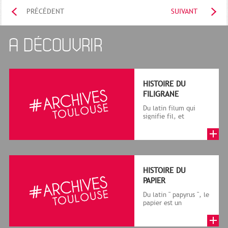
PRÉCÉDENT
SUIVANT
A DÉCOUVRIR
HISTOIRE DU
FILIGRANE
Du latin filum qui
signifie fil, et
granum, grain, le
terme désigne, dans
le cadre de la f...
HISTOIRE DU
PAPIER
Du latin " papyrus ", le
papier est un
matériau fabriqué
avec des fibres
végétales réduite...