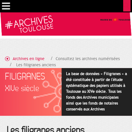
Gestion de vos préférences sur les cookies
Archives en ligne
Consultez les archives numérisées
Les filigranes anciens
FILIGRANES
La base de données « Filigranes » a
été constituée à partir de l'étude
systématique des papiers utilisés à
XIVe siècle
Toulouse au XIVe siècle. Tous les
fonds des Archives municipales
ainsi que les fonds de notaires
conservés aux Archives
départementales pour cette
période ont été utilisés en priorité.
Les filigranes anciens