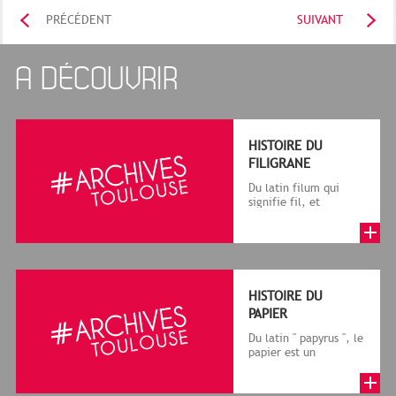
PRÉCÉDENT
SUIVANT
A DÉCOUVRIR
HISTOIRE DU
FILIGRANE
Du latin filum qui
signifie fil, et
granum, grain, le
terme désigne, dans
le cadre de la f...
HISTOIRE DU
PAPIER
Du latin " papyrus ", le
papier est un
matériau fabriqué
avec des fibres
végétales réduite...