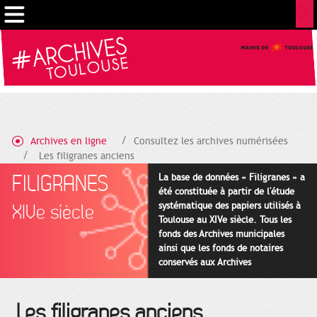
Gestion de vos préférences sur les cookies
Archives en ligne
Consultez les archives numérisées
Les filigranes anciens
FILIGRANES
La base de données « Filigranes » a
été constituée à partir de l'étude
systématique des papiers utilisés à
XIVe siècle
Toulouse au XIVe siècle. Tous les
fonds des Archives municipales
ainsi que les fonds de notaires
conservés aux Archives
départementales pour cette
période ont été utilisés en priorité.
Les filigranes anciens