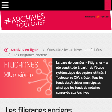
Gestion de vos préférences sur les cookies
Archives en ligne
Consultez les archives numérisées
Les filigranes anciens
FILIGRANES
La base de données « Filigranes » a
été constituée à partir de l'étude
systématique des papiers utilisés à
XIVe siècle
Toulouse au XIVe siècle. Tous les
fonds des Archives municipales
ainsi que les fonds de notaires
conservés aux Archives
départementales pour cette
période ont été utilisés en priorité.
Les filigranes anciens