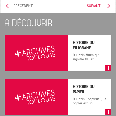
PRÉCÉDENT
SUIVANT
A DÉCOUVRIR
HISTOIRE DU
FILIGRANE
Du latin filum qui
signifie fil, et
granum, grain, le
terme désigne, dans
le cadre de la f...
HISTOIRE DU
PAPIER
Du latin " papyrus ", le
papier est un
matériau fabriqué
avec des fibres
végétales réduite...