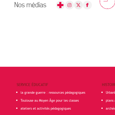
Nos médias
SERVICE ÉDUCATIF
HISTOI
la grande guerre : ressources pédagogiques
Urban
Toulouse au Moyen Âge pour les classes
plans 
ateliers et activités pédagogiques
arché