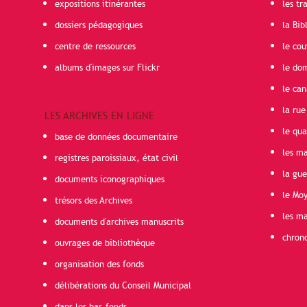
expositions itinérantes
les t
dossiers pédagogiques
la Bib
centre de ressources
le cou
albums d'images sur Flickr
le do
le can
la rue
LES ARCHIVES EN LIGNE
le qua
base de données documentaire
les ma
registres paroissiaux, état civil
la gu
documents iconographiques
le Mo
trésors des Archives
les ma
documents d'archives manuscrits
chron
ouvrages de bibliothèque
organisation des fonds
délibérations du Conseil Municipal