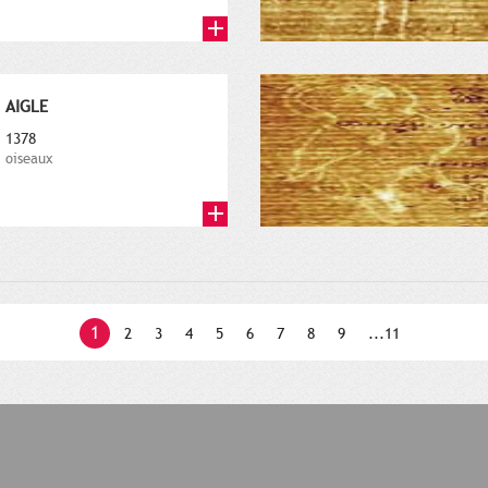
AIGLE
1378
oiseaux
1
2
3
4
5
6
7
8
9
...11