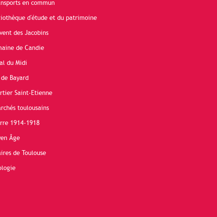
ransports en commun
liothèque d'étude et du patrimoine
vent des Jacobins
maine de Candie
al du Midi
 de Bayard
rtier Saint-Etienne
rchés toulousains
erre 1914-1918
yen Âge
ires de Toulouse
ologie