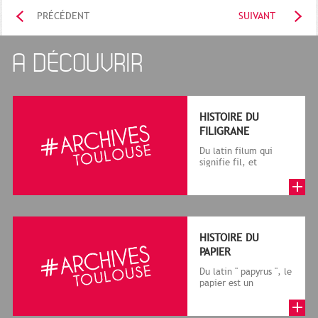
PRÉCÉDENT
SUIVANT
A DÉCOUVRIR
HISTOIRE DU
FILIGRANE
Du latin filum qui
signifie fil, et
granum, grain, le
terme désigne, dans
le cadre de la f...
HISTOIRE DU
PAPIER
Du latin " papyrus ", le
papier est un
matériau fabriqué
avec des fibres
végétales réduite...