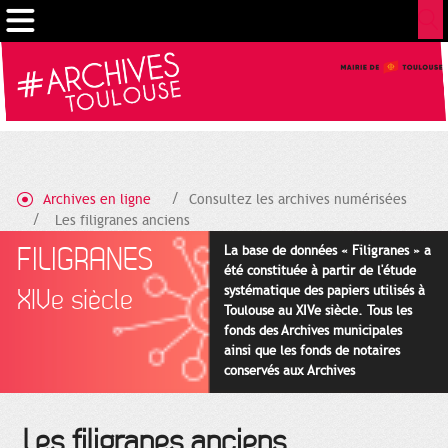
Gestion de vos préférences sur les cookies
Archives en ligne
Consultez les archives numérisées
Les filigranes anciens
FILIGRANES
La base de données « Filigranes » a
été constituée à partir de l'étude
systématique des papiers utilisés à
XIVe siècle
Toulouse au XIVe siècle. Tous les
fonds des Archives municipales
ainsi que les fonds de notaires
conservés aux Archives
départementales pour cette
période ont été utilisés en priorité.
Les filigranes anciens