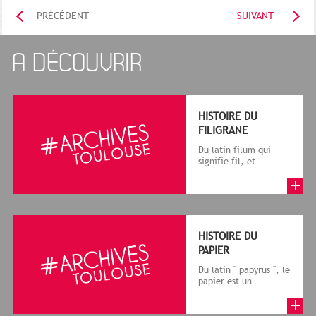
PRÉCÉDENT
SUIVANT
A DÉCOUVRIR
HISTOIRE DU
FILIGRANE
Du latin filum qui
signifie fil, et
granum, grain, le
terme désigne, dans
le cadre de la f...
HISTOIRE DU
PAPIER
Du latin " papyrus ", le
papier est un
matériau fabriqué
avec des fibres
végétales réduite...