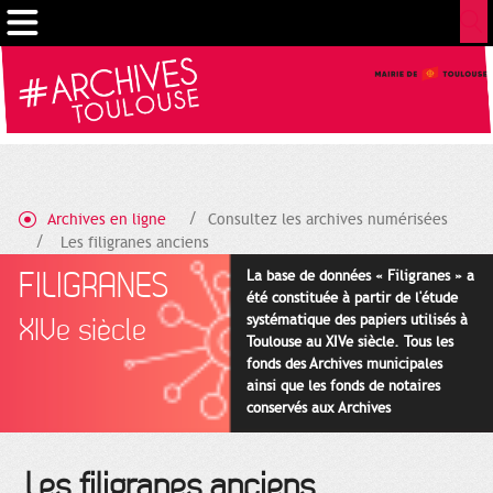
Gestion de vos préférences sur les cookies
Archives en ligne
Consultez les archives numérisées
Les filigranes anciens
FILIGRANES
La base de données « Filigranes » a
été constituée à partir de l'étude
systématique des papiers utilisés à
XIVe siècle
Toulouse au XIVe siècle. Tous les
fonds des Archives municipales
ainsi que les fonds de notaires
conservés aux Archives
départementales pour cette
période ont été utilisés en priorité.
Les filigranes anciens