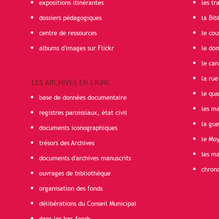
expositions itinérantes
les t
dossiers pédagogiques
la Bib
centre de ressources
le cou
albums d'images sur Flickr
le do
le can
la rue
LES ARCHIVES EN LIGNE
le qua
base de données documentaire
les ma
registres paroissiaux, état civil
la gu
documents iconographiques
le Mo
trésors des Archives
les ma
documents d'archives manuscrits
chron
ouvrages de bibliothèque
organisation des fonds
délibérations du Conseil Municipal