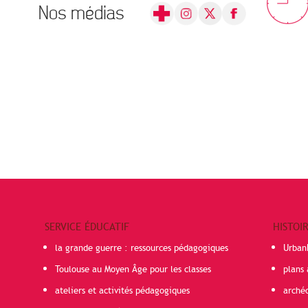
Nos médias
SERVICE ÉDUCATIF
HISTOI
la grande guerre : ressources pédagogiques
Urban
Toulouse au Moyen Âge pour les classes
plans 
ateliers et activités pédagogiques
arché