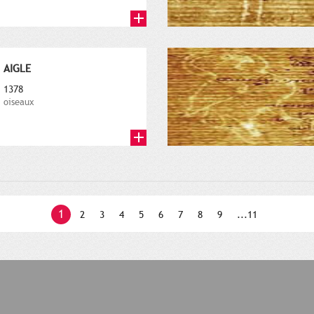
AIGLE
1378
oiseaux
1
2
3
4
5
6
7
8
9
...11