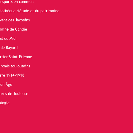
ransports en commun
liothèque d'étude et du patrimoine
vent des Jacobins
maine de Candie
al du Midi
 de Bayard
rtier Saint-Etienne
rchés toulousains
erre 1914-1918
yen Âge
ires de Toulouse
ologie