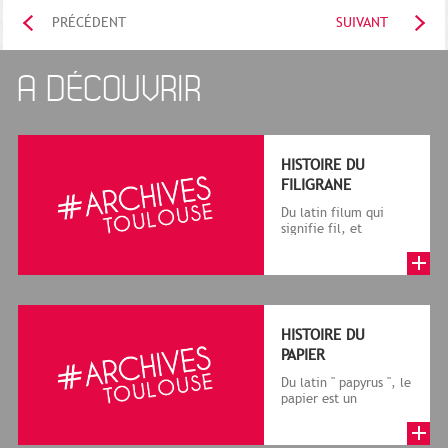
PRÉCÉDENT
SUIVANT
A DÉCOUVRIR
HISTOIRE DU
FILIGRANE
Du latin filum qui
signifie fil, et
granum, grain, le
terme désigne, dans
le cadre de la f...
HISTOIRE DU
PAPIER
Du latin " papyrus ", le
papier est un
matériau fabriqué
avec des fibres
végétales réduite...